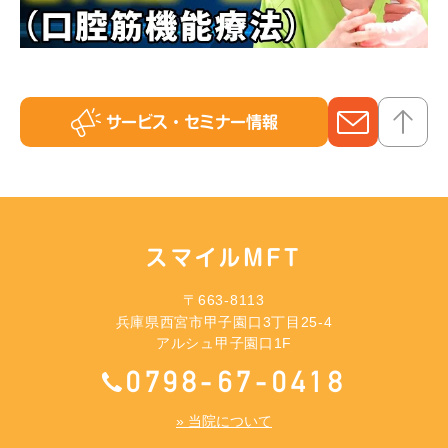
サービス
・セミナー情報
スマイルMFT
〒663-8113
兵庫県西宮市甲子園口3丁目25-4
アルシュ甲子園口1F
0798-67-0418
» 当院について