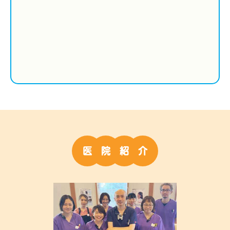
医
院
紹
介