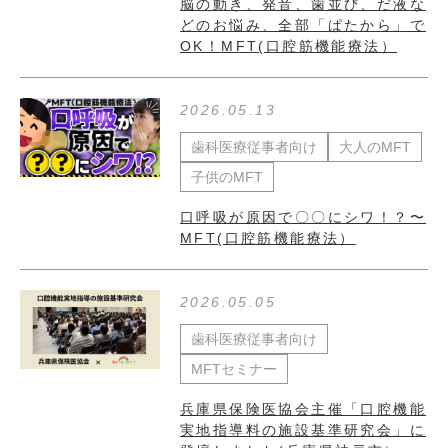
脳の動き、発音、歯並び、だ液な
どのお悩み、全部「ぱたから」で
OK！MFT(口腔筋機能療法）
2026.05.13
歯科医療従事者向け
大人のMFT
子供のMFT
口呼吸が原因で〇〇にシワ！？〜
MFT(口腔筋機能療法）
2026.05.05
歯科医療従事者向け
MFTセミナー
兵庫県保険医協会主催「口腔機能
実地指導料の施設基準研究会」に