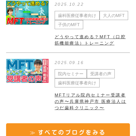
2025.10.22
歯科医療従事者向け
大人のMFT
子供のMFT
どうやって進める？MFT（口腔
筋機能療法）トレーニング
2025.09.16
院内セミナー
受講者の声
歯科医療従事者向け
MFTリアル院内セミナー受講者
の声〜兵庫県神戸市 医療法人は
つだ歯科クリニック〜
すべてのブログをみる