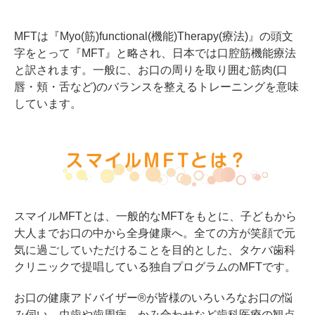
MFTは『Myo(筋)functional(機能)Therapy(療法)』の頭文
字をとって『MFT』と略され、日本では口腔筋機能療法
と訳されます。一般に、お口の周りを取り囲む筋肉(口
唇・頬・舌など)のバランスを整えるトレーニングを意味
しています。
スマイルMFTとは？
スマイルMFTとは、一般的なMFTをもとに、子どもから
大人までお口の中から全身健康へ。全ての方が笑顔で元
気に過ごしていただけることを目的とした、タケバ歯科
クリニックで提唱している独自プログラムのMFTです。
お口の健康アドバイザー®が皆様のいろいろなお口の悩
み伺い、虫歯や歯周病、かみ合わせなど歯科医療の観点