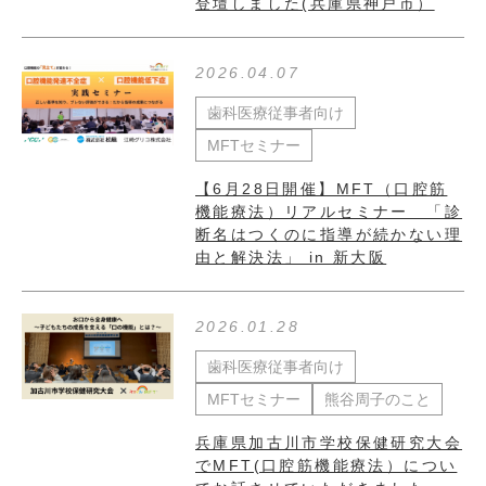
登壇しました(兵庫県神戸市）
2026.04.07
歯科医療従事者向け
MFTセミナー
【6月28日開催】MFT（口腔筋
機能療法）リアルセミナー 「診
断名はつくのに指導が続かない理
由と解決法」 in 新大阪
2026.01.28
歯科医療従事者向け
MFTセミナー
熊谷周子のこと
兵庫県加古川市学校保健研究大会
でMFT(口腔筋機能療法）につい