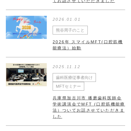
てお話させていただきました
2026.01.01
熊谷周子のこと
2026年 スマイルMFT(口腔筋機
能療法）始動
2025.11.12
歯科医療従事者向け
MFTセミナー
兵庫県加古川市 播磨歯科医師会
学術講演会でMFT (口腔筋機能療
法）ついてお話させていただきま
した